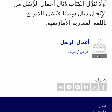
أَوْلَا تْنَزَّل الكِتَاب دْيَال أَعمَال الرُّسُل من
الإِنْجِيل دْيَال سِيدْنَا عِيْسَى المَسِيح
باللغة الغمارية الأمازيغية.
أعمال الرسل
عرض
/
تنزيل
612 KB
شارك
Footer
اتصل
حقوق النشر