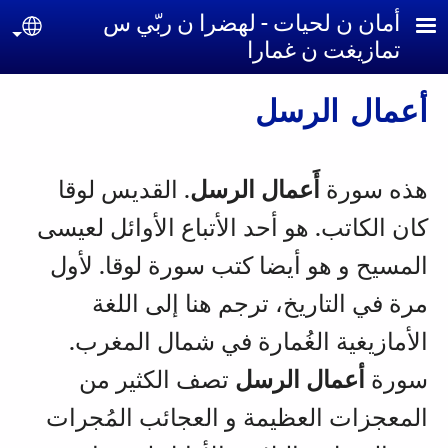
جاوز إلى المحتوى الرئيسي
أمان ن لحيات - لهضرا ن ربّي س
uage
تمازيغت ن غمارا
أعمال الرسل
هذه سورة
أَعمال الرسل
. القديس لوقا
كان الكاتب. هو أحد الأتباع الأوائل لعيسى
المسيح و هو أيضا كتب سورة لوقا. لأول
مرة في التاريخ، ترجم هنا إلى اللغة
الأمازيغية الغُمارة في شمال المغرب.
سورة
أعمال الرسل
تصف الكثير من
المعجزات العظيمة و العجائب المُجرات