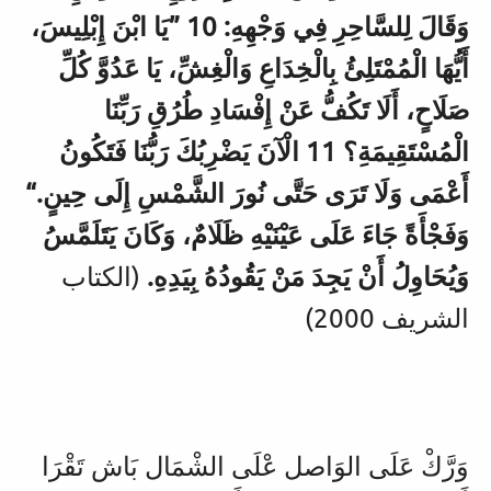
وَقَالَ لِلسَّاحِرِ فِي وَجْهِهِ: 10 ”يَا ابْنَ إِبْلِيسَ،
أَيُّهَا الْمُمْتَلِئُ بِالْخِدَاعِ وَالْغِشِّ، يَا عَدُوَّ كُلِّ
صَلَاحٍ، أَلَا تَكُفُّ عَنْ إِفْسَادِ طُرُقِ رَبِّنَا
الْمُسْتَقِيمَةِ؟ 11 الْآنَ يَضْرِبُكَ رَبُّنَا فَتَكُونُ
أَعْمَى وَلَا تَرَى حَتَّى نُورَ الشَّمْسِ إِلَى حِينٍ.“
وَفَجْأَةً جَاءَ عَلَى عَيْنَيْهِ ظَلَامٌ، وَكَانَ يَتَلَمَّسُ
وَيُحَاوِلُ أَنْ يَجِدَ مَنْ يَقُودُهُ بِيَدِهِ.‏
(الكتاب
الشريف 2000)
وَرَّكْ عَلَى الوَاصل عْلَى الشْمَال بَاش تَقْرَا