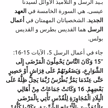
بـيد الرسل و التلاميذ الأوائل لسيدنا
عيسى. هي السورة الخامسة في
العهد
الجديد
. الشخصياتان المهمتان في
أعمال
الرسل
هما القديس بطرس و القديس
بولس.
جاء في أعمال الرسل 5، الآيات 15-16:
”
15 وَكَانَ النَّاسُ يَحْمِلُونَ الْمَرْضَى إِلَى
الشَّوَارِعِ، وَيَضَعُونَهُمْ عَلَى فِرَاشٍ أَوْ حَصِيرٍ
حَتَّى عِنْدَمَا يَمُرُّ بُطْرُسُ رُبَّمَا يَحِلُّ ظِلُّهُ عَلَى
بَعْضِهِمْ. 16 وَكَانَتْ جَمَاعَاتٌ مِنْ أَهَالِي
الْبِلَادِ الْمُجَاوِرَةِ لِلْقُدْسِ تَأْتِي بِالْمَرْضَى
وَالْمُعَذَّبِينَ بِالْأَرْوَاحِ الشِّرِّيرَةِ، وَكَانُوا كُلُّهُمْ