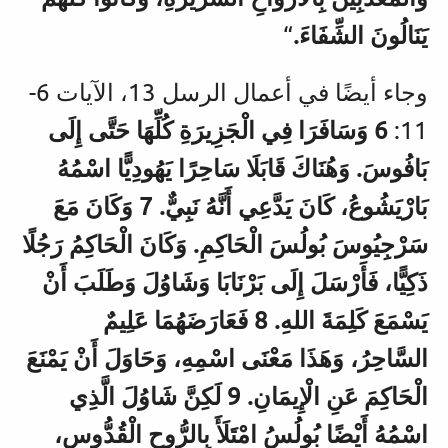
يَنَالُونَ الشِّفَاءَ.
“
وجاء أيضًا في أعمال الرسل 13، الآيات 6-
11:
6 وَسَافَرَا فِي الْجَزِيرَةِ كُلِّهَا حَتَّى إِلَى
بَافُوسَ. وَهُنَاكَ قَابَلَا سَاحِرًا يَهُودِيًّا اسْمُهُ
بَارْيَشُوعُ، كَانَ يَدَّعِي أَنَّهُ نَبِيٌّ. 7 وَكَانَ مَعَ
سَرْجِيُوسَ بُولُسَ الْحَاكِمِ. وَكَانَ الْحَاكِمُ رَجُلًا
ذَكِيًّا، فَأَرْسَلَ إِلَى بَرْنَابَا وَشَاوُلَ وَطَلَبَ أَنْ
يَسْمَعَ كَلِمَةَ اللهِ. 8 فَعَارَضَهُمَا عَلِيمٌ
السَّاحِرُ، وَهَذَا مَعْنَى اسْمِهِ، وَحَاوَلَ أَنْ يَمْنَعَ
الْحَاكِمَ عَنِ الْإِيمَانِ. 9 لَكِنَّ شَاوُلَ الَّذِي
اسْمُهُ أَيْضًا بُولُسُ امْتَلَأَ بِالرُّوحِ الْقُدُّوسِ،