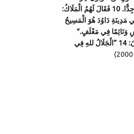
قَطِيعِهِمْ فِي اللَّيْلِ. 9 فَظَهَرَ لَهُمْ مَلَاكُ اللهِ، وَأَضَاءَ جَلَالُ اللهِ حَوْلَهُمْ، فَخَافُوا جِدًّا. 10 فَقَالَ لَهُمُ الْمَلَاكُ:
جِدًّا. 11 الْيَوْمَ وُلِدَ لَكُمْ مُنْقِذٌ فِي مَدِينَةِ دَاوُدَ هُوَ الْمَسِيحُ
ُمَاشِ وَنَائِمًا فِي مَعْلَفٍ.“
13 وَفَجْأَةً ظَهَرَ مَعَ الْمَلَاكِ جُمْهُورٌ مِنَ الْجُنْدِ السَّمَائِيِّ، يُسَبِّحُونَ اللهَ وَيَقُولُونَ: 14 ”الْجَلَالُ للهِ فِي