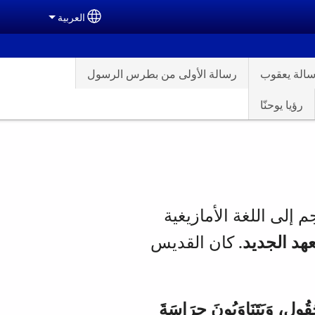
العربية
ect your language
الة يعقوب
رسالة الأولى من بطرس الرسول
رؤيا يوحنّا
م إلى اللغة الأمازيغية
عهد الجديد
. كان القديس
قُولِ، وَيَتَنَاوَبُونَ حِرَاسَةَ