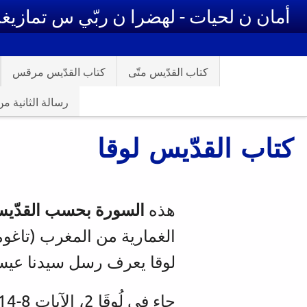
جاوز إلى المحتوى الرئيسي
أمان ن لحيات - لهضرا ن ربّي س تمازيغ
كتاب القدّيس متّى
كتاب القدّيس مرقس
رسالة الثانية
كتاب القدّيس لوقا
هذه
السورة بحسب القدّيس
الغمارية من المغرب (تاغو
لوقا يعرف رسل سيدنا عيسى 
جاء في لُوقَا 2، الآيات 8-14: