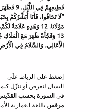
مَوْلَانَا. 12 وَهَذِهِ عَلَ
الْأَعَالِي، وَالسَّلَامُ فِي الْأَرْض
إضغط على الرباط عَلَى
اليسال لتعرض أو تنزّل كلمة
في
السورة بحسب القدّيس
مرقس
باللغة الغمارية الأما