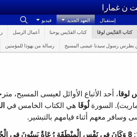
ت ن غمارا
إستقبال
العهد الجديد
فيديو
كتاب القدّيس لوقا
كتاب القدّيس يوحنا
أعمال الرسل
رس
 من بطرس رسول سيدنا عيسى المسيح
رسالة من يهوذا للمؤمنين
 لوقا
، أحد الأتباع الأوائل لعيسى المسيح، مترج
ماريت). السورة
لُوقَا
هي الكتاب الخامس في
ال
وسافر معهم أثناء قيامهم بالتبشير.
8 وَكَانَ فِي نَفْسِ الْمِنْطَقَةِ رُعَاةٌ يَبِيتُونَ فِي الْحُ