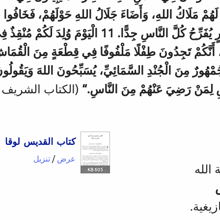
”لَا تَخَافُوا، فَأَنَا أُبَشِّرُكُمْ بِخَبَرٍ يُفَرِّحُ كُلَّ النَّاسِ 
امَةٌ لَكُمْ، أَنَّكُمْ تَجِدُونَ طِفْلًا مَلْفُوفًا فِي قِطْعَةٍ مِنَ الْق
ِ لِمَنْ رَضِيَ عَنْهُمْ مِنَ النَّاسِ.“
(الكتاب الشريف 2000)
كتاب القديس لوقا
عرض
/
تنزيل
 الله
605 KB
زيغية.