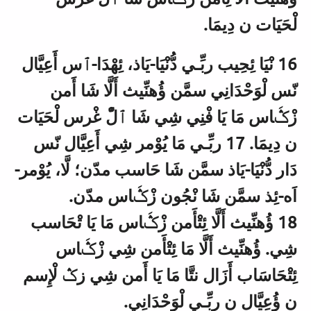
لْحَيَات ن دِيمَا.
16 نْيَا ئِحِيب ربِّـي دُّنْيَا-يَاذ، ئِهْدَا-ٱس أَعِيَّال
نّس لْوَحْدَانِي سمَّن ؤُهنِّيث أَلَّا شَا أَمن
زْݣَاس مَا يَا فْنِي شِي شَا ٱلّْ غْرس لْحَيَات
ن دِيمَا. 17 ربِّـي مَا يُوْمر شِي أَعِيَّال نّس
دَار دُّنْيَا-يَاذ سمَّن شَا حَاسب مدّن؛ لَّا، يُوْمر-
اَه-ئِذ سمَّن شَا نْجُون زْݣَاس مدّن.
18 ؤُهنِّيث أَلَّا ئِتْأَمن زْݣَاس مَا يَا تْحَاسب
شِي. ؤُهنِّيث أَلَّا مَا ئِتْأَمن شِي زْݣَاس
ئِتْحَاسَاب أَزَال نتَّا مَا يَا أَمن شِي زݣ لْإِسم
ن ؤُعِيَّال ن ربِّـي لْوَحْدَانِي.