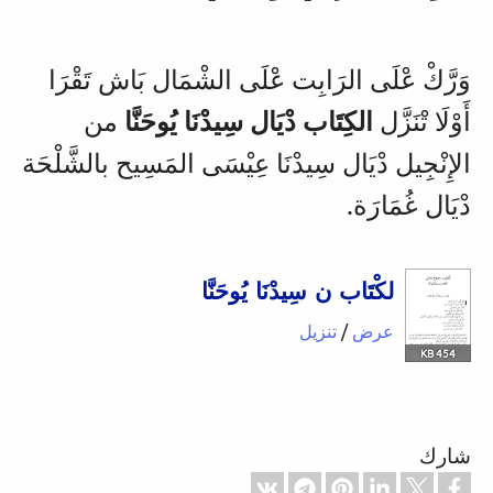
وَرَّكْ عْلَى الرَابِت عْلَى الشْمَال بَاش تَقْرَا
أَوْلَا تْنَزَّل
الكِتَاب دْيَال سِيدْنَا يُوحَنَّا
من
الإِنْجِيل دْيَال سِيدْنَا عِيْسَى المَسِيح
بالشَّلْحَة
دْيَال غُمَارَة
.
لكْتَاب ن سِيدْنَا يُوحَنَّا
عرض
/
تنزيل
454 KB
شارك