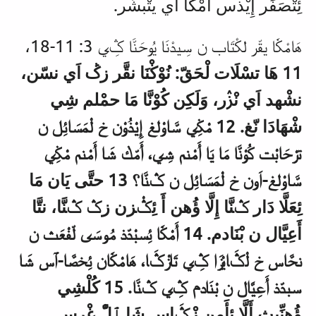
ئِتْصَفَر إِيْذس اَمْڬَا اَي يتْبشَّر.
هَامْڬَا يقّر لكْتَاب ن سِيدْنَا يُوحَنَّا ݣِي 3: 11-18،
11 هَا تسْلَات لْحَقّ: نُوْڬْنَا نقَّر زݣ اَي نسّن،
نشْهد اَي نْࢲر، وَلَكِن كُوْنَّا مَا حمْلم شِي
شْهَادَا نّغ. 12 مْڬِي سَّاوْلغ إِيْذُوْن خ لْمَسَائِل ن
ترْحَابْت كُوْنَّا مَا يَا أَمْنم شِي، أَمّڬ شَا أَمْنم مْڬِي
سَّاوْلغ-اَون خ لْمَسَائِل ن ݣنَّا؟ 13 حتَّى يَان مَا
ئِعَلَّا دَار ݣنَّا إِلَّا ؤُهن أَ ئِݣْزن زݣ ݣنَّا، نتَّا
أَعِيَّال ن بْنَادم. 14 أَمْڬَا ئِسبْدّذ مُوسَى لّفْعَث ن
نحَّاس خ لْݣَايْزَا ݣِي تَازْݣَا، هَامْڬَان ئِخصَّا-ٱس شَا
سبدّذ أَعِيَّال ن بْنَادم ݣِي ݣنَّا. 15 كُلْشِي
ؤُهنِّيث أَلَّا ئِأَمن زْݣَاس شَا ٱلّْ غْرس