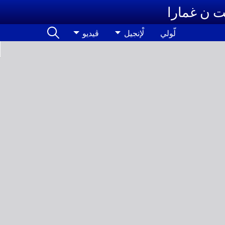
ت ن غمارا
لّولي
لْإنجيل
ڤيديو